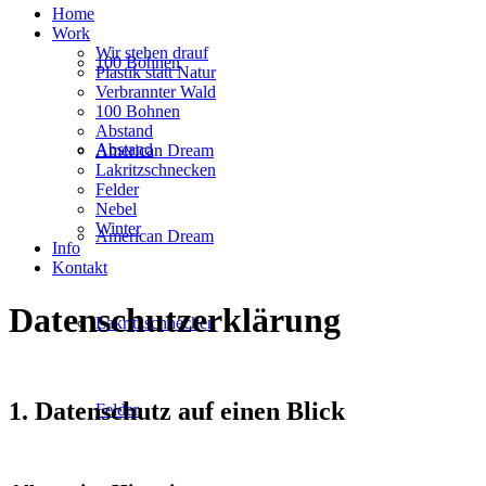
Home
Work
Wir stehen drauf
100 Bohnen
Plastik statt Natur
Verbrannter Wald
100 Bohnen
Abstand
Abstand
American Dream
Lakritzschnecken
Felder
Nebel
Winter
American Dream
Info
Kontakt
Datenschutz­erklärung
Lakritzschnecken
1. Datenschutz auf einen Blick
Felder